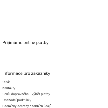
Z
á
p
a
Přijímáme online platby
t
í
Informace pro zákazníky
O nás
Kontakty
Ceník dopravného + výběr platby
Obchodní podmínky
Podmínky ochrany osobních údajů