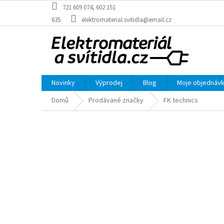
Přejít
721 609 074, 602 151
na
635
elektromaterial.svitidla@email.cz
obsah
Novinky
Výprodej
Blog
Moje objednáv
Domů
Prodávané značky
FK technics