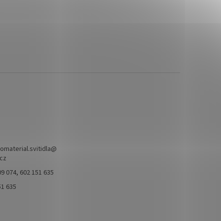
omaterial.svitidla
@
.cz
9 074, 602 151 635
51 635