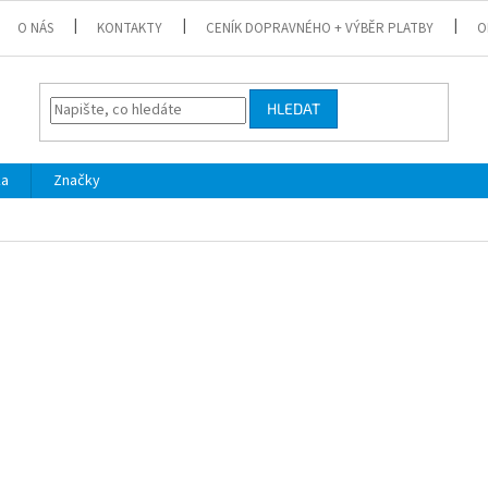
O NÁS
KONTAKTY
CENÍK DOPRAVNÉHO + VÝBĚR PLATBY
O
HLEDAT
ka
Značky