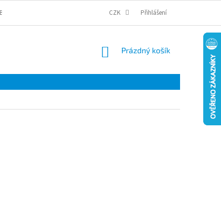
BCHODNÍ PODMÍNKY
PODMÍNKY OCHRANY OSOBNÍCH ÚDAJŮ
CZK
Přihlášení
COOKI
NÁKUPNÍ
Prázdný košík
KOŠÍK