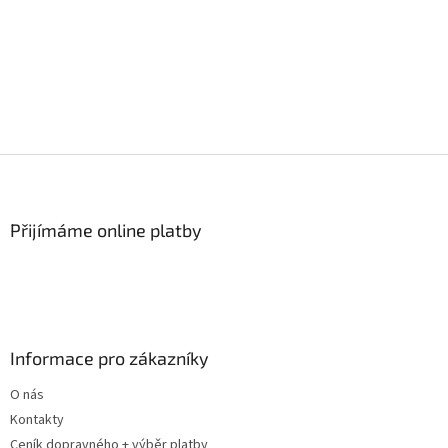
Z
á
p
a
Přijímáme online platby
t
í
Informace pro zákazníky
O nás
Kontakty
Ceník dopravného + výběr platby