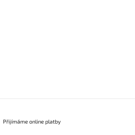
Z
á
p
a
Přijímáme online platby
t
í