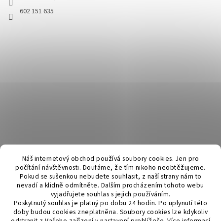
602 151 635
Náš internetový obchod používá soubory cookies. Jen pro
počítání návštěvnosti. Doufáme, že tím nikoho neobtěžujeme.
Pokud se sušenkou nebudete souhlasit, z naší strany nám to
nevadí a klidně odmítněte. Dalším procházením tohoto webu
vyjadřujete souhlas s jejich používáním.
Poskytnutý souhlas je platný po dobu 24 hodin. Po uplynutí této
doby budou cookies zneplatněna. Soubory cookies lze kdykoliv
odstranit z Vašeho zařízení v nastavení prohlížeče.
Více informací