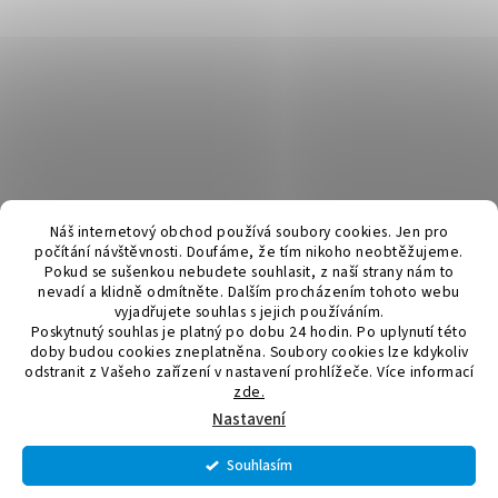
Náš internetový obchod používá soubory cookies. Jen pro
počítání návštěvnosti. Doufáme, že tím nikoho neobtěžujeme.
Pokud se sušenkou nebudete souhlasit, z naší strany nám to
nevadí a klidně odmítněte. Dalším procházením tohoto webu
vyjadřujete souhlas s jejich používáním.
Poskytnutý souhlas je platný po dobu 24 hodin. Po uplynutí této
doby budou cookies zneplatněna. Soubory cookies lze kdykoliv
odstranit z Vašeho zařízení v nastavení prohlížeče.
Více informací
zde.
Vytvořil Shoptet
Nastavení
Souhlasím
Copyright 2026
Elektromateriál a svítidla
. Všechna práva