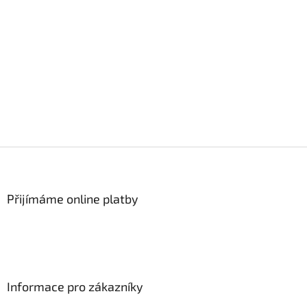
Z
á
p
a
Přijímáme online platby
t
í
Informace pro zákazníky