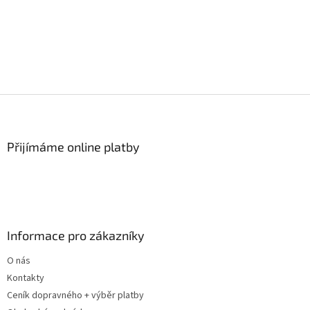
Z
á
p
a
Přijímáme online platby
t
í
Informace pro zákazníky
O nás
Kontakty
Ceník dopravného + výběr platby