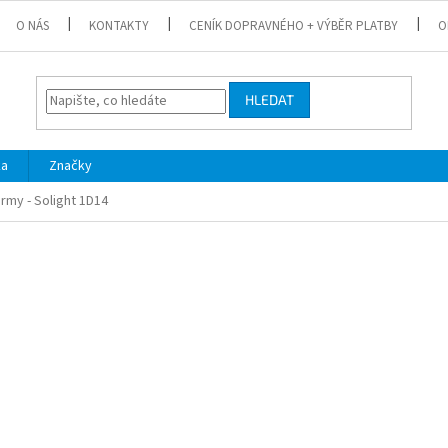
O NÁS
KONTAKTY
CENÍK DOPRAVNÉHO + VÝBĚR PLATBY
O
HLEDAT
ka
Značky
rmy - Solight 1D14