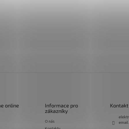
e online
Informace pro
Kontakt
zákazníky
elektr
O nás
email
Kontakty