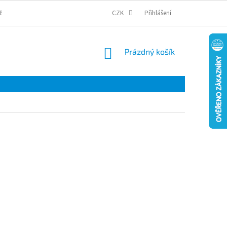
BCHODNÍ PODMÍNKY
PODMÍNKY OCHRANY OSOBNÍCH ÚDAJŮ
CZK
Přihlášení
COOKI
NÁKUPNÍ
Prázdný košík
KOŠÍK