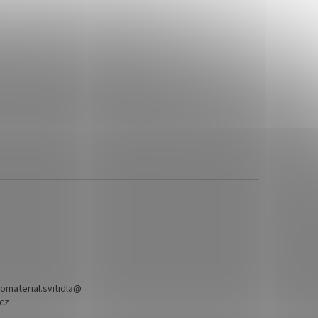
omaterial.svitidla
@
.cz