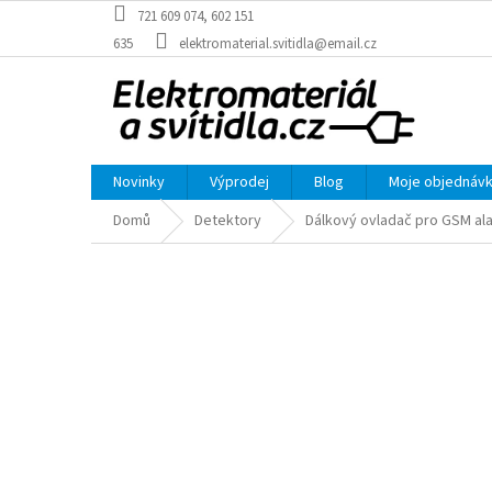
Přejít
721 609 074, 602 151
na
635
elektromaterial.svitidla@email.cz
obsah
Novinky
Výprodej
Blog
Moje objednáv
Domů
Detektory
Dálkový ovladač pro GSM ala