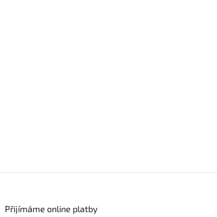
Z
á
p
a
Přijímáme online platby