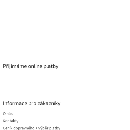
Z
á
p
a
Přijímáme online platby
t
í
Informace pro zákazníky
O nás
Kontakty
Ceník dopravného + výběr platby