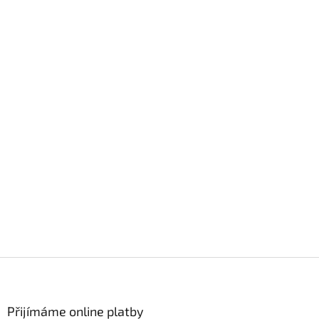
Z
á
p
a
Přijímáme online platby