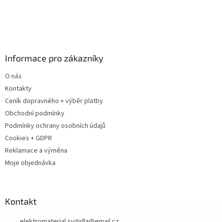
t
í
Informace pro zákazníky
O nás
Kontakty
Ceník dopravného + výběr platby
Obchodní podmínky
Podmínky ochrany osobních údajů
Cookies + GDPR
Reklamace a výměna
Moje objednávka
Kontakt
elektromaterial.svitidla
@
email.cz