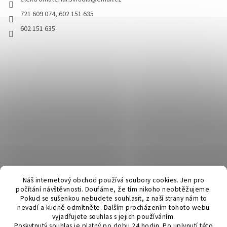
721 609 074, 602 151 635
602 151 635
Náš internetový obchod používá soubory cookies. Jen pro
počítání návštěvnosti. Doufáme, že tím nikoho neobtěžujeme.
Pokud se sušenkou nebudete souhlasit, z naší strany nám to
nevadí a klidně odmítněte. Dalším procházením tohoto webu
vyjadřujete souhlas s jejich používáním.
Poskytnutý souhlas je platný po dobu 24 hodin. Po uplynutí této