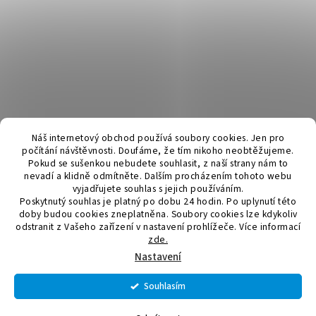
Náš internetový obchod používá soubory cookies. Jen pro
počítání návštěvnosti. Doufáme, že tím nikoho neobtěžujeme.
Pokud se sušenkou nebudete souhlasit, z naší strany nám to
nevadí a klidně odmítněte. Dalším procházením tohoto webu
vyjadřujete souhlas s jejich používáním.
Poskytnutý souhlas je platný po dobu 24 hodin. Po uplynutí této
doby budou cookies zneplatněna. Soubory cookies lze kdykoliv
odstranit z Vašeho zařízení v nastavení prohlížeče.
Více informací
zde.
Vytvořil Shoptet
Nastavení
Souhlasím
Copyright 2026
Elektromateriál a svítidla
. Všechna práva
vyhrazena.
Upravit nastavení cookies