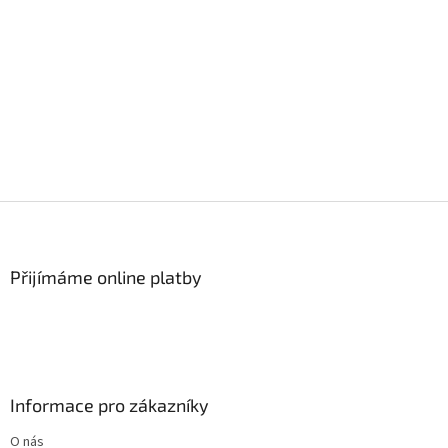
Z
á
p
a
Přijímáme online platby
t
í
Informace pro zákazníky
O nás