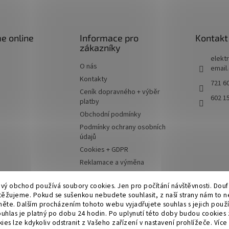
e online
Informace pro
Kontakt
zákazníky
elektr
O nás
email
Kontakty
721 60
Ceník dopravného + výběr
602 1
platby
Obchodní podmínky
Podmínky ochrany osobních
údajů
Cookies + GDPR
Reklamace a výměna
Moje objednávka
ový obchod používá soubory cookies. Jen pro počítání návštěvnosti. Dou
ěžujeme. Pokud se sušenkou nebudete souhlasit, z naší strany nám to n
něte. Dalším procházením tohoto webu vyjadřujete souhlas s jejich použ
ouhlas je platný po dobu 24 hodin. Po uplynutí této doby budou cookies
es lze kdykoliv odstranit z Vašeho zařízení v nastavení prohlížeče.
Více 