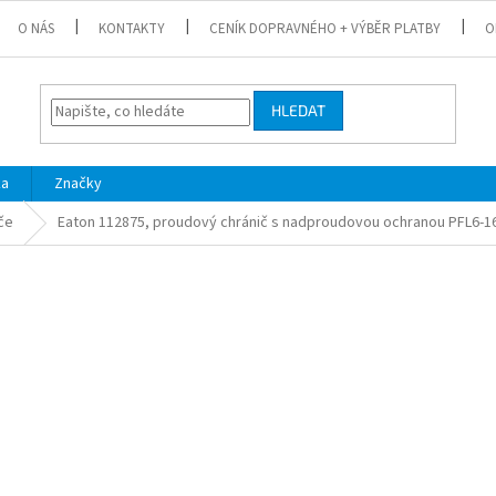
O NÁS
KONTAKTY
CENÍK DOPRAVNÉHO + VÝBĚR PLATBY
O
HLEDAT
ka
Značky
če
Eaton 112875, proudový chránič s nadproudovou ochranou PFL6-1