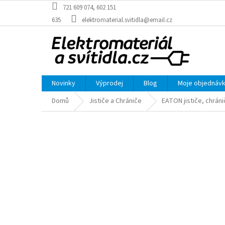
Přejít
721 609 074, 602 151
na
635
elektromaterial.svitidla@email.cz
obsah
Novinky
Výprodej
Blog
Moje objednáv
Domů
Jističe a Chrániče
EATON jističe, chráni