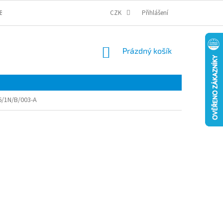
BCHODNÍ PODMÍNKY
PODMÍNKY OCHRANY OSOBNÍCH ÚDAJŮ
CZK
Přihlášení
COOKI
NÁKUPNÍ
Prázdný košík
KOŠÍK
6/1N/B/003-A