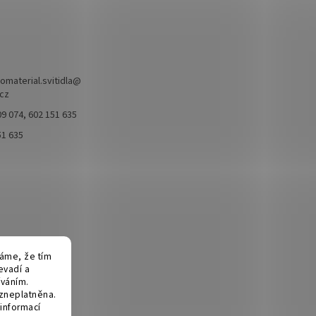
omaterial.svitidla
@
.cz
9 074, 602 151 635
51 635
fáme, že tím
evadí a
íváním.
 zneplatněna.
informací