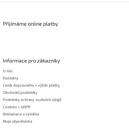
Z
á
p
a
Přijímáme online platby
t
í
Informace pro zákazníky
O nás
Kontakty
Ceník dopravného + výběr platby
Obchodní podmínky
Podmínky ochrany osobních údajů
Cookies + GDPR
Reklamace a výměna
Moje objednávka