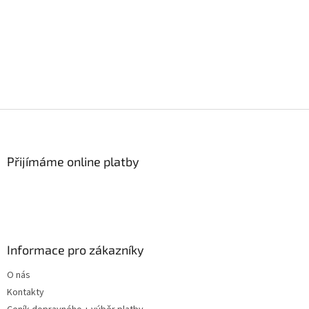
Z
á
p
a
Přijímáme online platby
t
í
Informace pro zákazníky
O nás
Kontakty