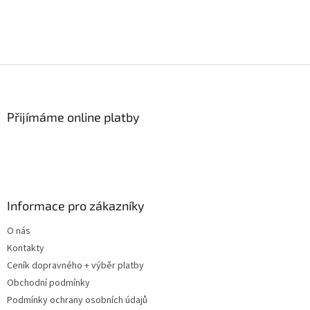
Z
á
p
a
Přijímáme online platby
t
í
Informace pro zákazníky
O nás
Kontakty
Ceník dopravného + výběr platby
Obchodní podmínky
Podmínky ochrany osobních údajů