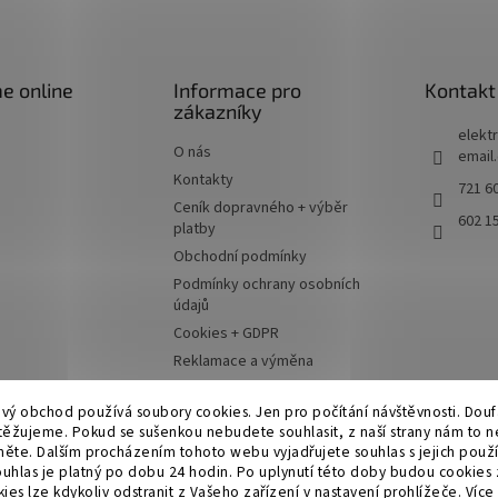
e online
Informace pro
Kontakt
zákazníky
elektr
O nás
email
Kontakty
721 60
Ceník dopravného + výběr
602 1
platby
Obchodní podmínky
Podmínky ochrany osobních
údajů
Cookies + GDPR
Reklamace a výměna
Moje objednávka
ový obchod používá soubory cookies. Jen pro počítání návštěvnosti. Dou
ěžujeme. Pokud se sušenkou nebudete souhlasit, z naší strany nám to n
něte. Dalším procházením tohoto webu vyjadřujete souhlas s jejich použ
ouhlas je platný po dobu 24 hodin. Po uplynutí této doby budou cookies
es lze kdykoliv odstranit z Vašeho zařízení v nastavení prohlížeče.
Více 