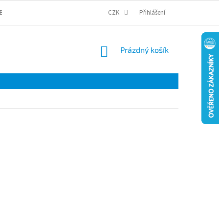
BCHODNÍ PODMÍNKY
PODMÍNKY OCHRANY OSOBNÍCH ÚDAJŮ
CZK
Přihlášení
COOKI
NÁKUPNÍ
Prázdný košík
KOŠÍK