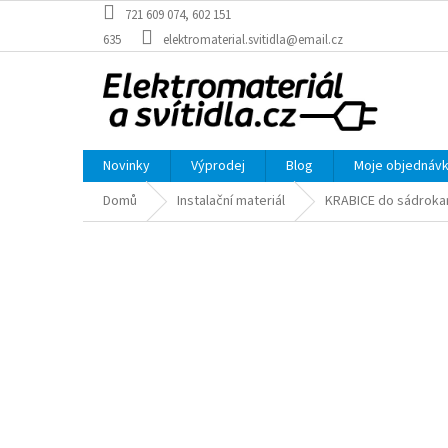
Přejít
721 609 074, 602 151
na
635
elektromaterial.svitidla@email.cz
obsah
Novinky
Výprodej
Blog
Moje objednáv
Domů
Instalační materiál
KRABICE do sádroka