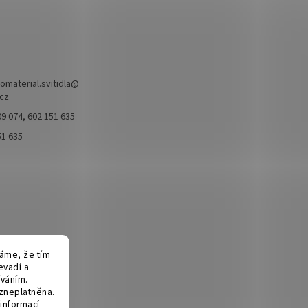
omaterial.svitidla
@
.cz
9 074, 602 151 635
51 635
fáme, že tím
evadí a
íváním.
 zneplatněna.
informací