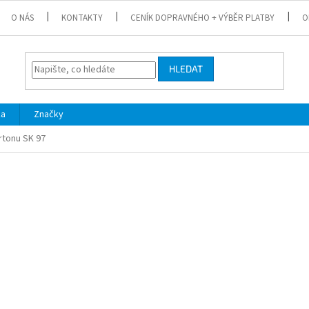
O NÁS
KONTAKTY
CENÍK DOPRAVNÉHO + VÝBĚR PLATBY
O
HLEDAT
ka
Značky
rtonu SK 97