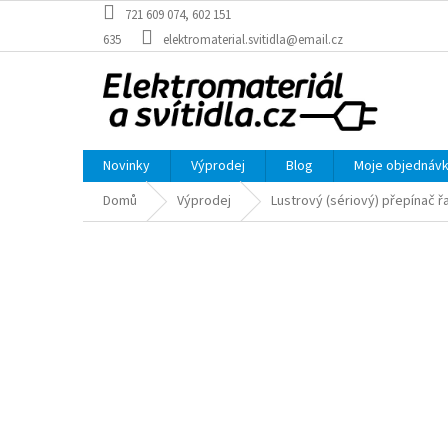
Přejít
721 609 074, 602 151
na
635
elektromaterial.svitidla@email.cz
obsah
Novinky
Výprodej
Blog
Moje objednáv
Domů
Výprodej
Lustrový (sériový) přepínač řa