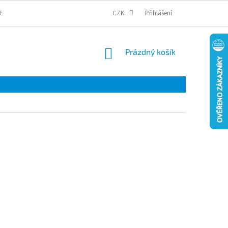
BCHODNÍ PODMÍNKY
PODMÍNKY OCHRANY OSOBNÍCH ÚDAJŮ
CZK
Přihlášení
COOKI
NÁKUPNÍ
Prázdný košík
KOŠÍK