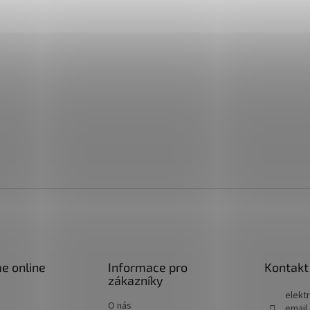
e online
Informace pro
Kontakt
zákazníky
elektr
O nás
email