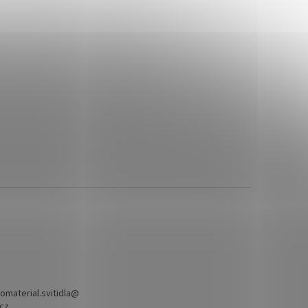
omaterial.svitidla
@
.cz