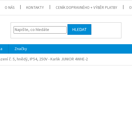
O NÁS
KONTAKTY
CENÍK DOPRAVNÉHO + VÝBĚR PLATBY
O
HLEDAT
ka
Značky
zení č. 5, hnědý, IP54, 250V - Karlik JUNIOR 4WHE-2