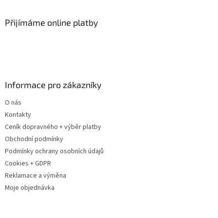
á
p
a
Přijímáme online platby
t
í
Informace pro zákazníky
O nás
Kontakty
Ceník dopravného + výběr platby
Obchodní podmínky
Podmínky ochrany osobních údajů
Cookies + GDPR
Reklamace a výměna
Moje objednávka