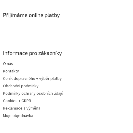
á
p
a
Přijímáme online platby
t
í
Informace pro zákazníky
O nás
Kontakty
Ceník dopravného + výběr platby
Obchodní podmínky
Podmínky ochrany osobních údajů
Cookies + GDPR
Reklamace a výměna
Moje objednávka