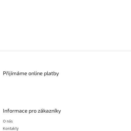
Z
á
p
a
Přijímáme online platby
t
í
Informace pro zákazníky
O nás
Kontakty