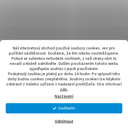
Náš internetový obchod používá soubory cookies. Jen pro
počítání návštěvnosti. Doufáme, že tím nikoho neobtěžujeme.
Pokud se sušenkou nebudete souhlasit, z naší strany nám to
nevadí a klidně odmítněte. Dalším procházením tohoto webu
vyjadřujete souhlas s jejich používáním.
Poskytnutý souhlas je platný po dobu 24 hodin. Po uplynutí této
doby budou cookies zneplatněna. Soubory cookies lze kdykoliv
odstranit z Vašeho zařízení v nastavení prohlížeče.
Více informací
zde.
Vytvořil Shoptet
Nastavení
Souhlasím
VÁŽENÍ ZÁKAZNÍCI, OBJEDNÁVKY PŘIJATÉ OD 6.8 - 7.8.2026
Copyright 2026
Elektromateriál a svítidla
. Všechna práva
BUDEME ODESÍLAT V PONDĚLÍ 10.8.2026. DĚKUJEME ZA
vyhrazena.
Upravit nastavení cookies
Odmítnout
POCHOPENÍ