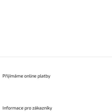
Z
á
p
a
Přijímáme online platby
t
í
Informace pro zákazníky