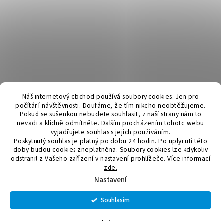
Náš internetový obchod používá soubory cookies. Jen pro
počítání návštěvnosti. Doufáme, že tím nikoho neobtěžujeme.
Pokud se sušenkou nebudete souhlasit, z naší strany nám to
nevadí a klidně odmítněte. Dalším procházením tohoto webu
vyjadřujete souhlas s jejich používáním.
Poskytnutý souhlas je platný po dobu 24 hodin. Po uplynutí této
doby budou cookies zneplatněna. Soubory cookies lze kdykoliv
odstranit z Vašeho zařízení v nastavení prohlížeče.
Více informací
zde.
Vytvořil Shoptet
Nastavení
Souhlasím
VÁŽENÍ ZÁKAZNÍCI, OBJEDNÁVKY PŘIJATÉ OD 6.8 - 7.8.2026
Copyright 2026
Elektromateriál a svítidla
. Všechna práva
BUDEME ODESÍLAT V PONDĚLÍ 10.8.2026. DĚKUJEME ZA
vyhrazena.
Upravit nastavení cookies