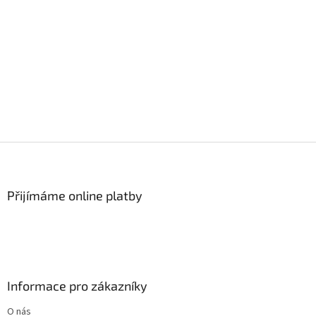
Z
á
p
a
Přijímáme online platby
t
í
Informace pro zákazníky
O nás