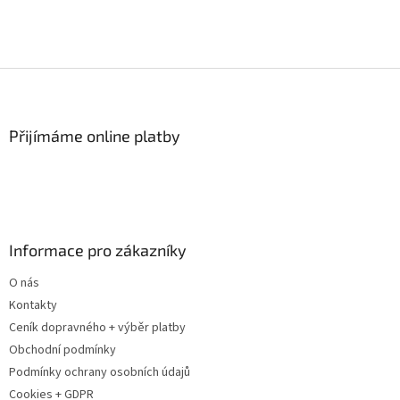
Z
á
p
a
Přijímáme online platby
t
í
Informace pro zákazníky
O nás
Kontakty
Ceník dopravného + výběr platby
Obchodní podmínky
Podmínky ochrany osobních údajů
Cookies + GDPR