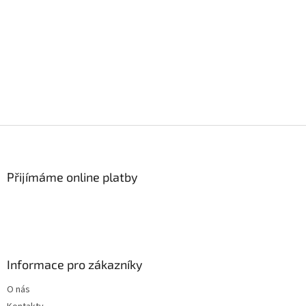
Z
á
p
a
Přijímáme online platby
t
í
Informace pro zákazníky
O nás