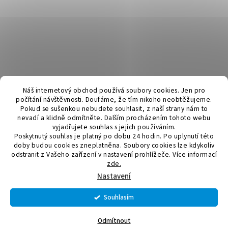
Náš internetový obchod používá soubory cookies. Jen pro
počítání návštěvnosti. Doufáme, že tím nikoho neobtěžujeme.
Pokud se sušenkou nebudete souhlasit, z naší strany nám to
nevadí a klidně odmítněte. Dalším procházením tohoto webu
vyjadřujete souhlas s jejich používáním.
Poskytnutý souhlas je platný po dobu 24 hodin. Po uplynutí této
doby budou cookies zneplatněna. Soubory cookies lze kdykoliv
odstranit z Vašeho zařízení v nastavení prohlížeče.
Více informací
zde.
Vytvořil Shoptet
Nastavení
Souhlasím
Copyright 2026
Elektromateriál a svítidla
. Všechna práva
vyhrazena.
Upravit nastavení cookies
Odmítnout