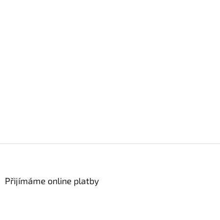
Z
á
p
a
Přijímáme online platby
t
í