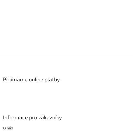
Z
á
p
a
Přijímáme online platby
t
í
Informace pro zákazníky
O nás