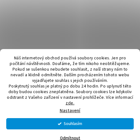
Náš internetový obchod používá soubory cookies. Jen pro
počítání návštěvnosti. Doufáme, že tím nikoho neobtěžujeme.
Pokud se sušenkou nebudete souhlasit, z naší strany nám to
nevadí a klidně odmítněte. Dalším procházením tohoto webu
vyjadřujete souhlas s jejich používáním.
Poskytnutý souhlas je platný po dobu 24 hodin. Po uplynutí této
doby budou cookies zneplatněna. Soubory cookies lze kdykoliv
odstranit z Vašeho zařízení v nastavení prohlížeče.
Více informací
zde.
Vytvořil Shoptet
Nastavení
Souhlasím
Copyright 2026
Elektromateriál a svítidla
. Všechna práva
vyhrazena.
Upravit nastavení cookies
Odmítnout