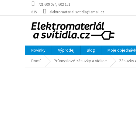
Přejít
721 609 074, 602 151
na
635
elektromaterial.svitidla@email.cz
obsah
Novinky
Výprodej
Blog
Moje objednáv
Domů
Průmyslové zásuvky a vidlice
Zásuvky 