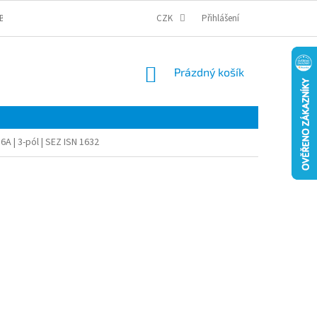
BCHODNÍ PODMÍNKY
PODMÍNKY OCHRANY OSOBNÍCH ÚDAJŮ
CZK
Přihlášení
COOKI
NÁKUPNÍ
Prázdný košík
KOŠÍK
6A | 3-pól | SEZ ISN 1632