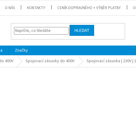
O NÁS
KONTAKTY
CENÍK DOPRAVNÉHO + VÝBĚR PLATBY
O
HLEDAT
ka
Značky
do 400V
Spojovací zásuvky do 400V
Spojovací zásuvka | 230V | 1