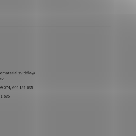
omaterial.svitidla
@
.cz
9 074, 602 151 635
51 635