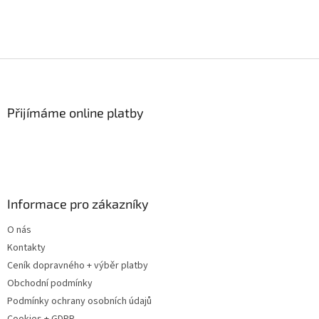
Z
á
p
a
Přijímáme online platby
t
í
Informace pro zákazníky
O nás
Kontakty
Ceník dopravného + výběr platby
Obchodní podmínky
Podmínky ochrany osobních údajů