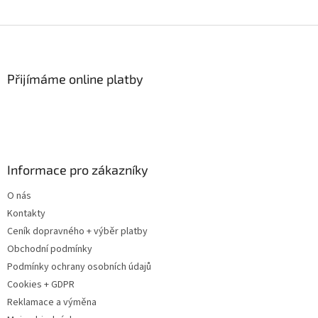
Z
á
p
a
Přijímáme online platby
t
í
Informace pro zákazníky
O nás
Kontakty
Ceník dopravného + výběr platby
Obchodní podmínky
Podmínky ochrany osobních údajů
Cookies + GDPR
Reklamace a výměna