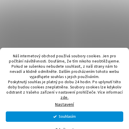
Náš internetový obchod používá soubory cookies. Jen pro
počítání návštěvnosti. Doufáme, že tím nikoho neobtěžujeme.
Pokud se sušenkou nebudete souhlasit, z naší strany nám to
nevadí a klidně odmítněte. Dalším procházením tohoto webu
vyjadřujete souhlas s jejich používáním.
Poskytnutý souhlas je platný po dobu 24 hodin. Po uplynutí této
doby budou cookies zneplatněna. Soubory cookies lze kdykoliv
odstranit z Vašeho zařízení v nastavení prohlížeče.
Více informací
zde.
Vytvořil Shoptet
Nastavení
Souhlasím
Copyright 2026
Elektromateriál a svítidla
. Všechna práva
vyhrazena.
Upravit nastavení cookies