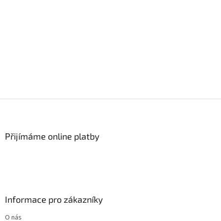
Z
á
p
a
Přijímáme online platby
t
í
Informace pro zákazníky
O nás