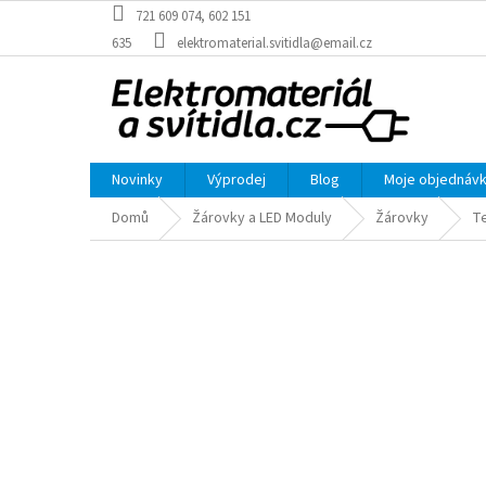
Přejít
721 609 074, 602 151
na
635
elektromaterial.svitidla@email.cz
obsah
Novinky
Výprodej
Blog
Moje objednáv
Domů
Žárovky a LED Moduly
Žárovky
Te