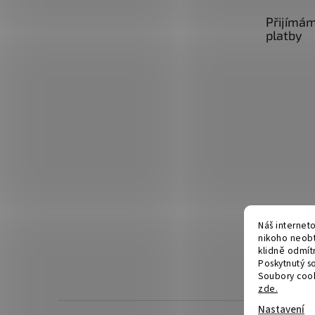
t
Přijímám
í
platby
Náš internet
nikoho neobt
klidně odmít
Poskytnutý s
Soubory cooki
zde.
Nastavení