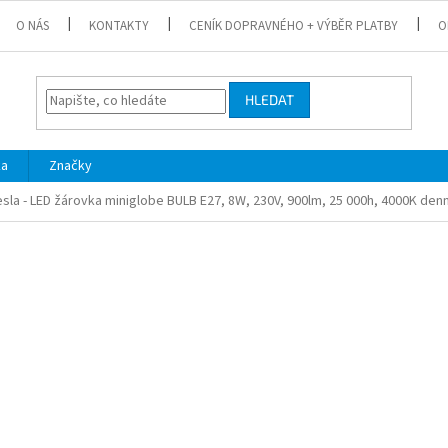
O NÁS
KONTAKTY
CENÍK DOPRAVNÉHO + VÝBĚR PLATBY
O
HLEDAT
ka
Značky
sla - LED žárovka miniglobe BULB E27, 8W, 230V, 900lm, 25 000h, 4000K denní