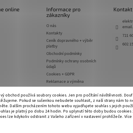
e online
Informace pro
Kontakt
zákazníky
elektr
O nás
email
Kontakty
721 60
Ceník dopravného + výběr
602 1
platby
Obchodní podmínky
Podmínky ochrany osobních
údajů
Cookies + GDPR
Reklamace a výměna
Moje objednávka
ový obchod používá soubory cookies. Jen pro počítání návštěvnosti. Dou
ěžujeme. Pokud se sušenkou nebudete souhlasit, z naší strany nám to n
něte. Dalším procházením tohoto webu vyjadřujete souhlas s jejich použ
ouhlas je platný po dobu 24 hodin. Po uplynutí této doby budou cookies
es lze kdykoliv odstranit z Vašeho zařízení v nastavení prohlížeče.
Více 