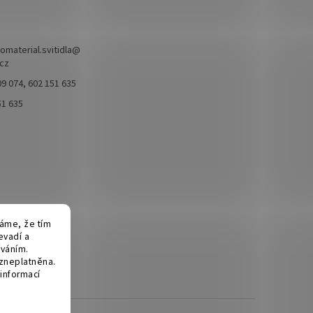
omaterial.svitidla
@
.cz
9 074, 602 151 635
51 635
fáme, že tím
evadí a
íváním.
 zneplatněna.
informací