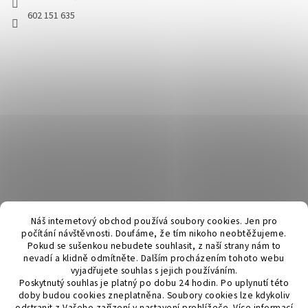
602 151 635
Náš internetový obchod používá soubory cookies. Jen pro
počítání návštěvnosti. Doufáme, že tím nikoho neobtěžujeme.
Pokud se sušenkou nebudete souhlasit, z naší strany nám to
nevadí a klidně odmítněte. Dalším procházením tohoto webu
vyjadřujete souhlas s jejich používáním.
Poskytnutý souhlas je platný po dobu 24 hodin. Po uplynutí této
doby budou cookies zneplatněna. Soubory cookies lze kdykoliv
odstranit z Vašeho zařízení v nastavení prohlížeče.
Více informací