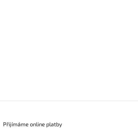
Z
á
p
a
Přijímáme online platby
t
í