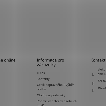
e online
Informace pro
Kontakt
zákazníky
elektr
O nás
email
Kontakty
721 60
Ceník dopravného + výběr
602 1
platby
Obchodní podmínky
Podmínky ochrany osobních
údajů