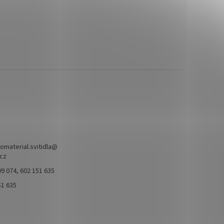
omaterial.svitidla
@
.cz
9 074, 602 151 635
51 635