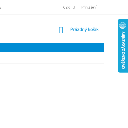
BCHODNÍ PODMÍNKY
PODMÍNKY OCHRANY OSOBNÍCH ÚDAJŮ
CZK
Přihlášení
COOKI
NÁKUPNÍ
Prázdný košík
KOŠÍK