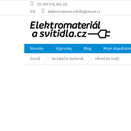
Přejít
721 609 074, 602 151
na
635
elektromaterial.svitidla@email.cz
obsah
Novinky
Výprodej
Blog
Moje objednáv
Domů
Instalační materiál
Věneček malý