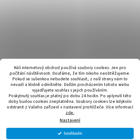
Náš internetový obchod používá soubory cookies. Jen pro
počítání návštěvnosti. Doufáme, že tím nikoho neobtěžujeme.
Pokud se sušenkou nebudete souhlasit, z naší strany nám to
nevadí a klidně odmítněte. Dalším procházením tohoto webu
vyjadřujete souhlas s jejich používáním.
Poskytnutý souhlas je platný po dobu 24 hodin. Po uplynutí této
doby budou cookies zneplatněna. Soubory cookies lze kdykoliv
odstranit z Vašeho zařízení v nastavení prohlížeče.
Více informací
zde.
Vytvořil Shoptet
Nastavení
Souhlasím
Copyright 2026
Elektromateriál a svítidla
. Všechna práva