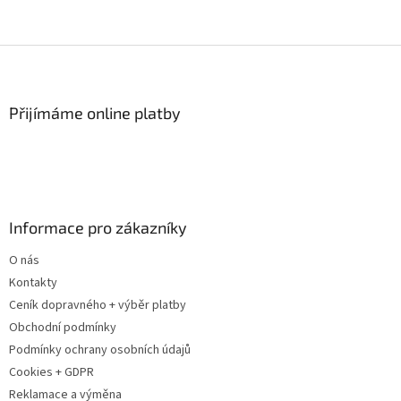
Z
á
p
a
Přijímáme online platby
t
í
Informace pro zákazníky
O nás
Kontakty
Ceník dopravného + výběr platby
Obchodní podmínky
Podmínky ochrany osobních údajů
Cookies + GDPR
Reklamace a výměna