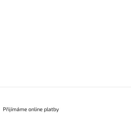
Z
á
p
a
Přijímáme online platby
t
í