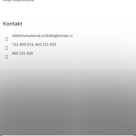
Moje objednávka
Kontakt
elektromaterial.svitidla
@
email.cz
721 609 074, 602 151 635
602 151 635