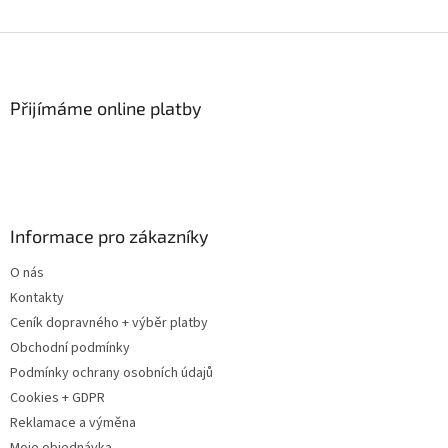
Z
á
p
a
Přijímáme online platby
t
í
Informace pro zákazníky
O nás
Kontakty
Ceník dopravného + výběr platby
Obchodní podmínky
Podmínky ochrany osobních údajů
Cookies + GDPR
Reklamace a výměna