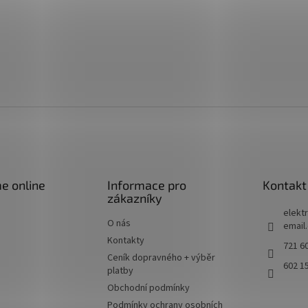
e online
Informace pro
Kontakt
zákazníky
elektr
O nás
email
Kontakty
721 60
Ceník dopravného + výběr
602 1
platby
Obchodní podmínky
Podmínky ochrany osobních