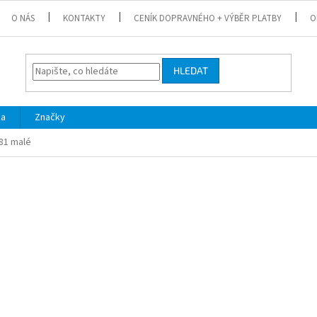
O NÁS
KONTAKTY
CENÍK DOPRAVNÉHO + VÝBĚR PLATBY
O
HLEDAT
ka
Značky
081 malé