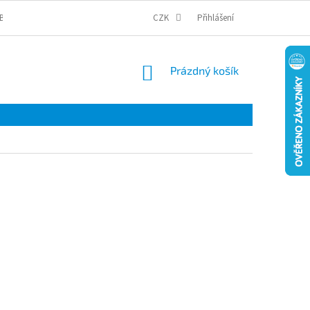
BCHODNÍ PODMÍNKY
PODMÍNKY OCHRANY OSOBNÍCH ÚDAJŮ
CZK
Přihlášení
COOKI
NÁKUPNÍ
Prázdný košík
KOŠÍK