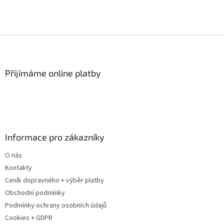
Z
á
p
a
Přijímáme online platby
t
í
Informace pro zákazníky
O nás
Kontakty
Ceník dopravného + výběr platby
Obchodní podmínky
Podmínky ochrany osobních údajů
Cookies + GDPR