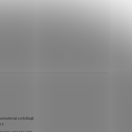
omaterial.svitidla
@
.cz