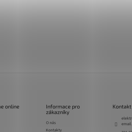
e online
Informace pro
Kontakt
zákazníky
elektr
O nás
email
Kontakty