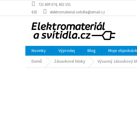
Přejít
721 609 074, 602 151
na
635
elektromaterial.svitidla@email.cz
obsah
Novinky
Výprodej
Blog
Moje objednáv
Domů
Zásuvkové bloky
Výsuvný zásuvkový blo