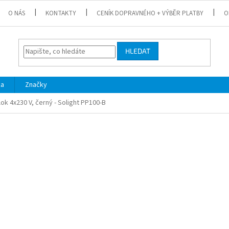
O NÁS
KONTAKTY
CENÍK DOPRAVNÉHO + VÝBĚR PLATBY
O
HLEDAT
ka
Značky
k 4x230 V, černý - Solight PP100-B