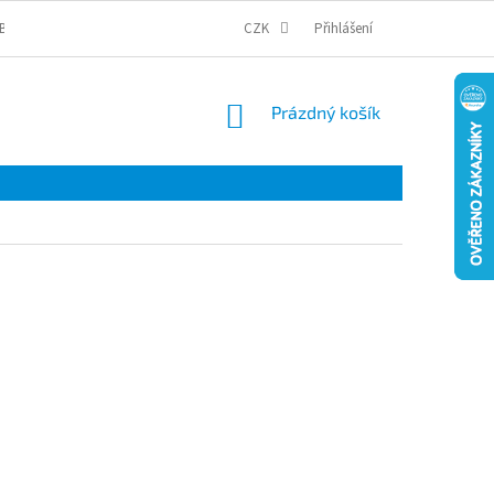
BCHODNÍ PODMÍNKY
PODMÍNKY OCHRANY OSOBNÍCH ÚDAJŮ
CZK
Přihlášení
COOKI
NÁKUPNÍ
Prázdný košík
KOŠÍK