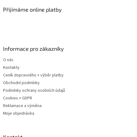
p
a
Přijímáme online platby
t
í
Informace pro zákazníky
O nás
Kontakty
Ceník dopravného + výběr platby
Obchodní podmínky
Podmínky ochrany osobních údajů
Cookies + GDPR
Reklamace a výměna
Moje objednávka