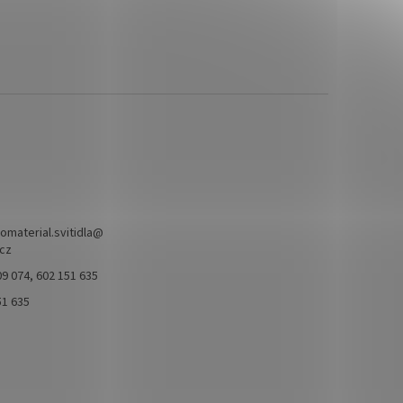
omaterial.svitidla
@
.cz
9 074, 602 151 635
51 635