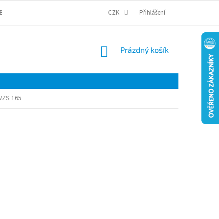
BCHODNÍ PODMÍNKY
PODMÍNKY OCHRANY OSOBNÍCH ÚDAJŮ
CZK
Přihlášení
COOKI
NÁKUPNÍ
Prázdný košík
KOŠÍK
 VZS 165