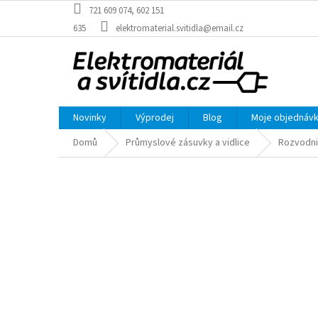
Přejít
721 609 074, 602 151
na
635
elektromaterial.svitidla@email.cz
obsah
Novinky
Výprodej
Blog
Moje objednáv
Domů
Průmyslové zásuvky a vidlice
Rozvodni