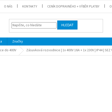
O NÁS
KONTAKTY
CENÍK DOPRAVNÉHO + VÝBĚR PLATBY
O
HLEDAT
ka
Značky
ce do 400V
Zásuvková rozvodnice | 1x 400V 16A + 1x 230V | IP44 | SEZ