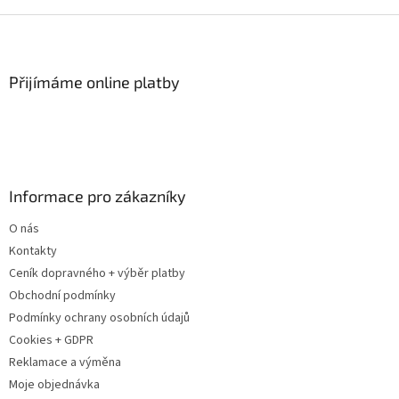
Z
á
p
a
Přijímáme online platby
t
í
Informace pro zákazníky
O nás
Kontakty
Ceník dopravného + výběr platby
Obchodní podmínky
Podmínky ochrany osobních údajů
Cookies + GDPR
Reklamace a výměna
Moje objednávka