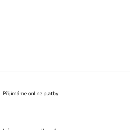
Z
á
p
a
Přijímáme online platby
t
í