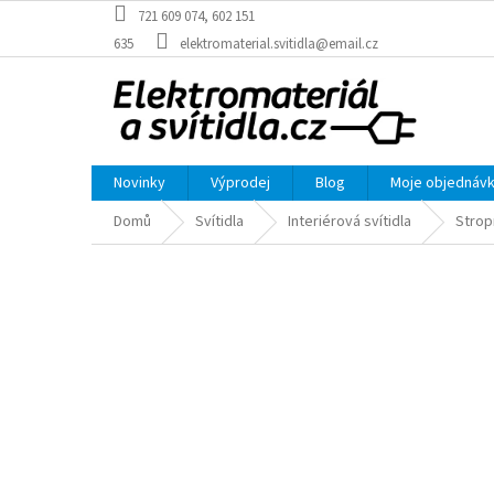
Přejít
721 609 074, 602 151
na
635
elektromaterial.svitidla@email.cz
obsah
Novinky
Výprodej
Blog
Moje objednáv
Domů
Svítidla
Interiérová svítidla
Strop