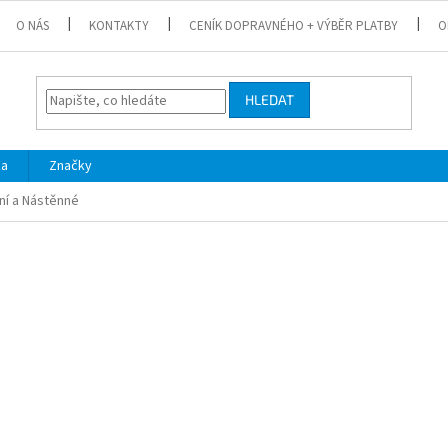
O NÁS
KONTAKTY
CENÍK DOPRAVNÉHO + VÝBĚR PLATBY
O
HLEDAT
ka
Značky
ní a Nástěnné