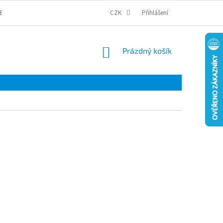
BCHODNÍ PODMÍNKY
PODMÍNKY OCHRANY OSOBNÍCH ÚDAJŮ
CZK
Přihlášení
COOKI
NÁKUPNÍ
Prázdný košík
KOŠÍK