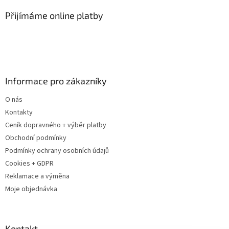
p
a
Přijímáme online platby
t
í
Informace pro zákazníky
O nás
Kontakty
Ceník dopravného + výběr platby
Obchodní podmínky
Podmínky ochrany osobních údajů
Cookies + GDPR
Reklamace a výměna
Moje objednávka
Kontakt