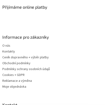
p
a
Přijímáme online platby
t
í
Informace pro zákazníky
O nás
Kontakty
Ceník dopravného + výběr platby
Obchodní podmínky
Podmínky ochrany osobních údajů
Cookies + GDPR
Reklamace a výměna
Moje objednávka
Kontakt